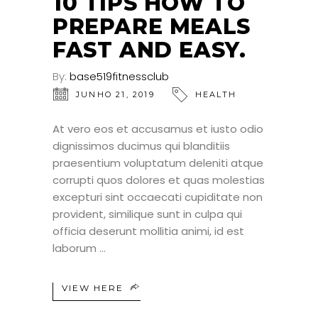
10 TIPS HOW TO
PREPARE MEALS
FAST AND EASY.
By:
base519fitnessclub
JUNHO 21, 2019
HEALTH
At vero eos et accusamus et iusto odio
dignissimos ducimus qui blanditiis
praesentium voluptatum deleniti atque
corrupti quos dolores et quas molestias
excepturi sint occaecati cupiditate non
provident, similique sunt in culpa qui
officia deserunt mollitia animi, id est
laborum
VIEW HERE