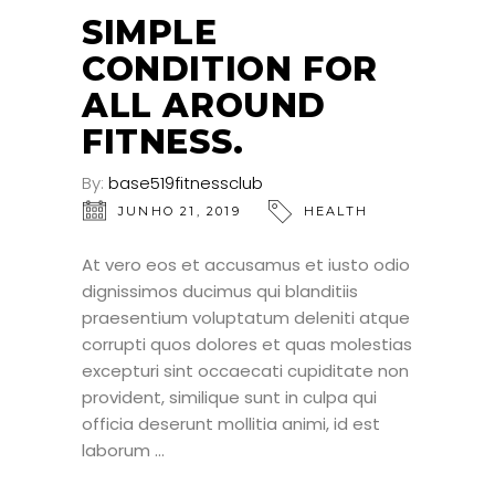
JUN
SIMPLE
CONDITION FOR
ALL AROUND
FITNESS.
By:
base519fitnessclub
JUNHO 21, 2019
HEALTH
At vero eos et accusamus et iusto odio
dignissimos ducimus qui blanditiis
praesentium voluptatum deleniti atque
corrupti quos dolores et quas molestias
excepturi sint occaecati cupiditate non
provident, similique sunt in culpa qui
officia deserunt mollitia animi, id est
laborum