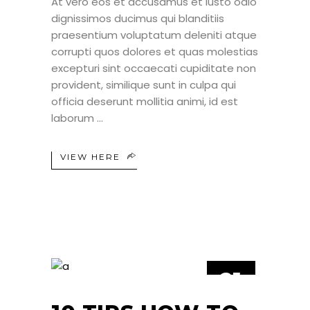
At vero eos et accusamus et iusto odio
dignissimos ducimus qui blanditiis
praesentium voluptatum deleniti atque
corrupti quos dolores et quas molestias
excepturi sint occaecati cupiditate non
provident, similique sunt in culpa qui
officia deserunt mollitia animi, id est
laborum
VIEW HERE
21
JUN