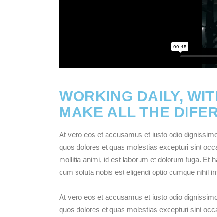
WORKING DAILY, WIT
MAKE ALL THE DIFE
At vero eos et accusamus et iusto odio dignissimos
quos dolores et quas molestias excepturi sint occae
mollitia animi, id est laborum et dolorum fuga. Et 
cum soluta nobis est eligendi optio cumque nihil i
At vero eos et accusamus et iusto odio dignissimos
quos dolores et quas molestias excepturi sint occae