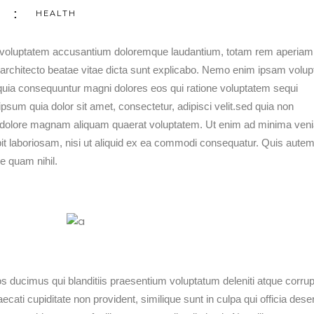
HEALTH
sit voluptatem accusantium doloremque laudantium, totam rem aperiam
si architecto beatae vitae dicta sunt explicabo. Nemo enim ipsam volu
ed quia consequuntur magni dolores eos qui ratione voluptatem sequi
sum quia dolor sit amet, consectetur, adipisci velit.sed quia non
t dolore magnam aliquam quaerat voluptatem. Ut enim ad minima ven
it laboriosam, nisi ut aliquid ex ea commodi consequatur. Quis autem
se quam nihil.
 ducimus qui blanditiis praesentium voluptatum deleniti atque corrup
cati cupiditate non provident, similique sunt in culpa qui officia dese