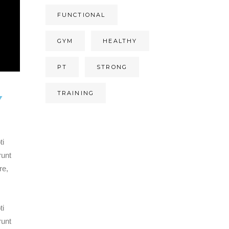
FUNCTIONAL
GYM
HEALTHY
PT
STRONG
TRAINING
Y
ti
runt
re,
ti
runt