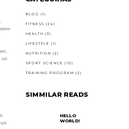
BLOG
(1)
,
FITNESS
(24)
ptatem
HEALTH
(3)
LIFESTYLE
(1)
iam,
NUTRITION
(2)
 vel
SPORT SCIENCE
(10)
TRAINING PROGRAM
(2)
SIMMILAR READS
HELLO
ti
WORLD!
runt