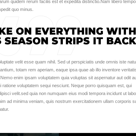
harum quidem rerum facilis est et expedita distinctio.Nam libero tempo
mpedit quo minus.
KE ON EVERYTHING WIT
 SEASON STRIPS IT BACK
luptate velit esse quam nihil. Sed ut perspiciatis unde omnis iste nat
ntium, totam rem aperiam, eaque ipsa quae ab illo inventore veritatis
. Nemo enim ipsam voluptatem quia voluptas sit aspernatur aut odit a
i ratione voluptatem sequi nesciunt. Neque porro quisquam est, qui
dipisci velit.sed quia non numquam eius modi tempora incidunt ut labo
im ad minima veniam, quis nostrum exercitationem ullam corporis su
atur.