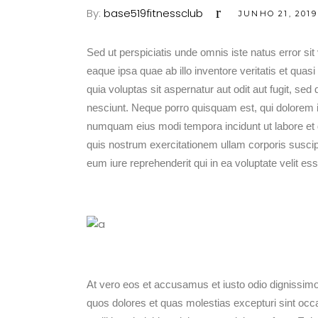
By:
base519fitnessclub
JUNHO 21, 2019
Sed ut perspiciatis unde omnis iste natus error 
eaque ipsa quae ab illo inventore veritatis et qua
quia voluptas sit aspernatur aut odit aut fugit, s
nesciunt. Neque porro quisquam est, qui dolorem ip
numquam eius modi tempora incidunt ut labore e
quis nostrum exercitationem ullam corporis suscip
eum iure reprehenderit qui in ea voluptate velit es
At vero eos et accusamus et iusto odio dignissimos
quos dolores et quas molestias excepturi sint occae