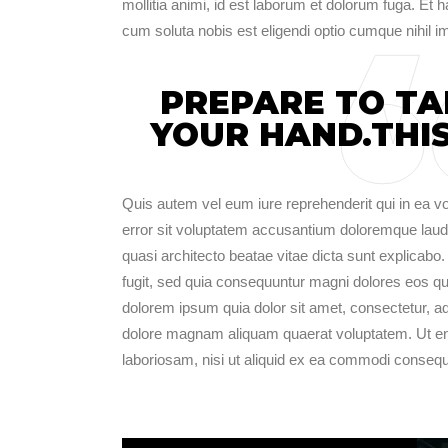
mollitia animi, id est laborum et dolorum fuga. Et 
cum soluta nobis est eligendi optio cumque nihil i
PREPARE TO TA
YOUR HAND.THIS
Quis autem vel eum iure reprehenderit qui in ea vo
error sit voluptatem accusantium doloremque lauda
quasi architecto beatae vitae dicta sunt explicabo
fugit, sed quia consequuntur magni dolores eos qu
dolorem ipsum quia dolor sit amet, consectetur, a
dolore magnam aliquam quaerat voluptatem. Ut en
laboriosam, nisi ut aliquid ex ea commodi consequ