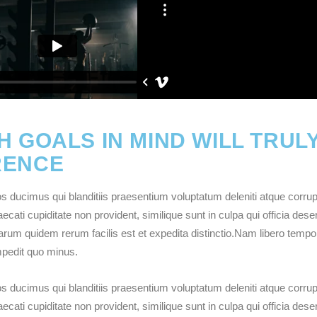
H GOALS IN MIND WILL TRUL
RENCE
 ducimus qui blanditiis praesentium voluptatum deleniti atque corrup
cati cupiditate non provident, similique sunt in culpa qui officia dese
harum quidem rerum facilis est et expedita distinctio.Nam libero tempo
mpedit quo minus.
 ducimus qui blanditiis praesentium voluptatum deleniti atque corrup
cati cupiditate non provident, similique sunt in culpa qui officia dese