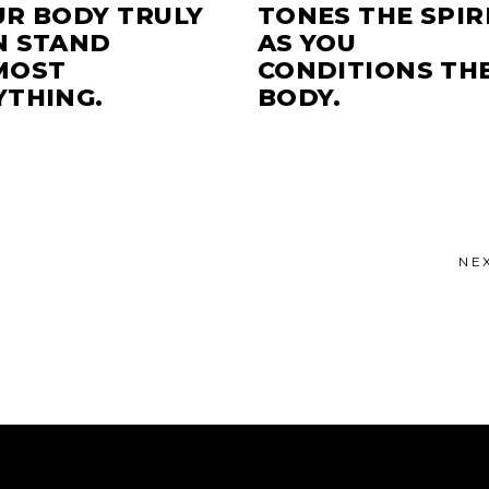
UR BODY TRULY
TONES THE SPIR
N STAND
AS YOU
MOST
CONDITIONS TH
YTHING.
BODY.
NE