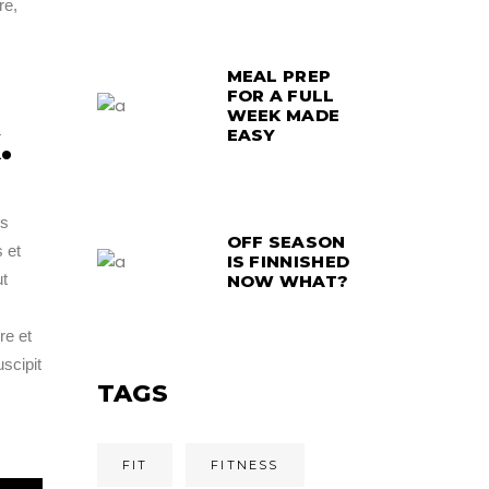
re,
MEAL PREP
FOR A FULL
H
WEEK MADE
EASY
.
us
OFF SEASON
 et
IS FINNISHED
ut
NOW WHAT?
re et
scipit
TAGS
FIT
FITNESS