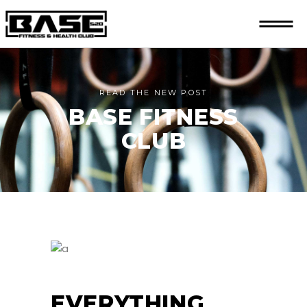
READ THE NEW POST
BASE FITNESS
CLUB
EVERYTHING